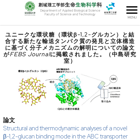
生命
生物科学
科
創域理工学部
Department of Applied Biological Science
Faculty of Science and Technology
ユニークな環状糖（環状β-1,2-グルカン）と結
合する新たな輸送タンパク質の発見と立体構造
に基づく分子メカニズムの解明についての論文
が
FEBS Journal
に掲載されました。（中島研究
室）
論文
Structural and thermodynamic analyses of a novel
β-1,2-glucan binding mode in the ABC transporter